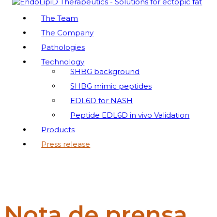
EndoLipiD Therapeutics
The Team
The Company
Peptides Mimicking the SHBG Function – Innovation
to reduce Ectopic Fat Accummulation
Pathologies
Technology
SHBG background
SHBG mimic peptides
EDL6D for NASH
Peptide EDL6D in vivo Validation
Products
Press release
Nota de prensa