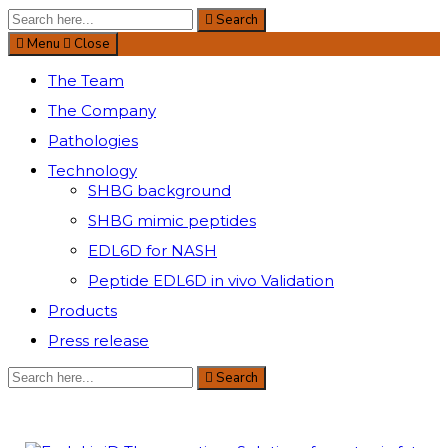
Search
Search
for:
Menu
Close
The Team
The Company
Pathologies
Technology
SHBG background
SHBG mimic peptides
EDL6D for NASH
Peptide EDL6D in vivo Validation
Products
Press release
Search
Search
for: