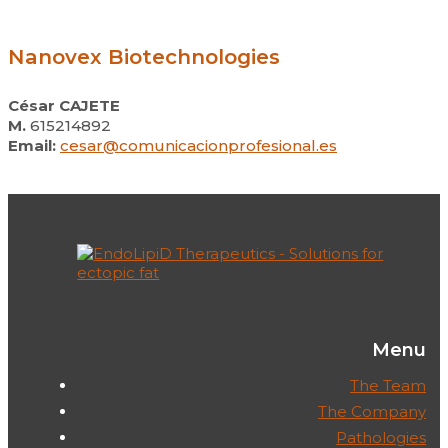
Nanovex Biotechnologies
César CAJETE
M.
615214892
Email:
cesar@comunicacionprofesional.es
Menu
The Team
The Company
Pathologies